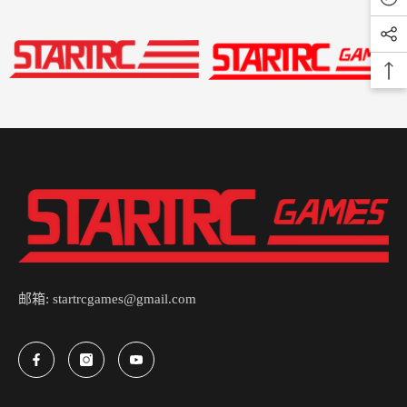
邮箱: startrcgames@gmail.com